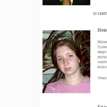
12 СЕНТ
Поп
Музы
Гуля
мире 
музы
опубл
испо
Тема:
Кра