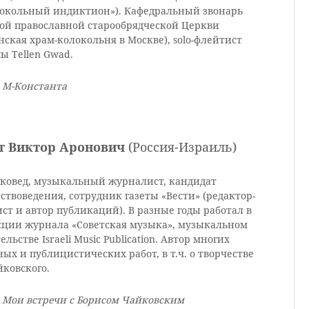
локольный индиктион»). Кафедральный звонарь
кой православной старообрядческой Церкви
нская храм-колокольня в Москве), solo-флейтист
ы Tellen Gwad.
: М-Константа
т Виктор Аронович
(Россия-Израиль)
ковед, музыкальный журналист, кандидат
ствоведения, сотрудник газеты «Вести» (редактор-
ст и автор публикаций). В разные годы работал в
кции журнала «Советская музыка», музыкальном
ельстве Israeli Music Publication. Автор многих
ых и публицистических работ, в т.ч. о творчестве
йковского.
: Мои встречи с Борисом Чайковским