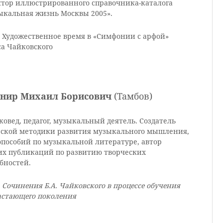
ктор иллюстрированного справочника-каталога
ыкальная жизнь Москвы 2005».
: Художественное время в «Симфонии с арфой»
са Чайковского
нир Михаил Борисович
(Тамбов)
овед, педагог, музыкальный деятель. Создатель
рской методики развития музыкального мышления,
опособий по музыкальной литературе, автор
их публикаций по развитию творческих
бностей.
:
Сочинения Б.А. Чайковского в процессе обучения
астающего поколения