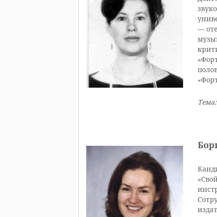
звук
унив
— от
музы
крит
«Фор
полов
«Фор
Тема
Бор
Канд
«Сво
инстр
Сотр
изда