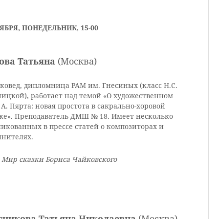
ЯБРЯ, ПОНЕДЕЛЬНИК, 15-00
ова Татьяна
(Москва)
ковед, дипломница РАМ им. Гнесиных (класс Н.С.
ницкой), работает над темой «О художественном
А. Пярта: новая простота в сакрально-хоровой
ке». Преподаватель ДМШ № 18. Имеет несколько
икованных в прессе статей о композиторах и
лнителях.
 Мир сказки Бориса Чайковского
сникова Татьяна Николаевна
(Москва)