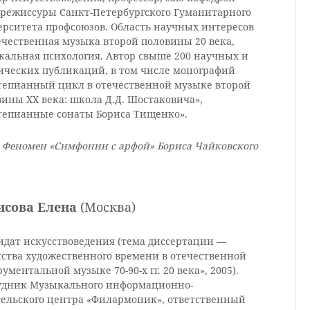
орежиссуры Санкт-Петербургского Гуманитарного
ерситета профсоюзов. Область научных интересов
ечественная музыка второй половины 20 века,
кальная психология. Автор свыше 200 научных и
ических публикаций, в том числе монографий
тепианный цикл в отечественной музыке второй
ины ХХ века: школа Д.Д. Шостаковича»,
тепианные сонаты Бориса Тищенко».
: Феномен «Симфонии с арфой» Бориса Чайковского
исова Елена
(Москва)
идат искусствоведения (тема диссертации —
йства художественного времени в отечественной
ументальной музыке 70-90-х гг. 20 века», 2005).
удник Музыкального информационно-
тельского центра «Филармоник», ответственный