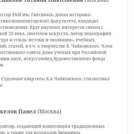
ессор РАМ им. Гнесиных, декан историко-
етико-композиторского факультета, кандидат
ствоведения. Круг научных интересов связан с
ой 20 века, синтезом искусств. Автор монографии
ура и стиль: истоки и эволюция», учебных
ий, статей, в т.ч. о творчестве Б. Чайковского. Член
жественного совета Дома ученых при Российской
мии наук, искусствовед Художественного фонда
и.
 Струнные квартеты Б.А.Чайковского: стилистика
а
келов Павел
(Москва)
озитор, создающий композиции традиционных
ов, а также для колоколов Звонницы