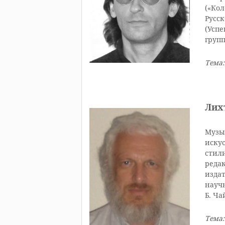
(«Ко
Русс
(Успе
групп
Тема
Лих
Музы
искус
стили
реда
издат
научн
Б. Ча
Тема