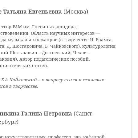
е Татьяна Евгеньевна
(Москва)
ессор РАМ им. Гнесиных, кандидат
сствоведения. Область научных интересов —
да музыкальных жанров (в творчестве И. Брамса,
га, Д. Шостаковича, Б. Чайковского), культурология
ний Шостакович – Достоевский, Чехов –
кович). Автор педагогических пособий,
ицистических статей.
 Б.А.Чайковский – к вопросу стиля и стилевых
гов в творчестве.
янкина Галина Петровна
(Санкт-
рбург)
р искусствоведения, профессор, зав. кафедрой