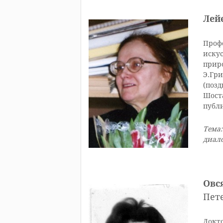
Лей
Проф
иску
приро
Э.Гри
(позд
Шоста
публ
Тема:
диало
Овс
Пете
Докто