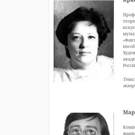
Проф
теор
искус
музык
«Факт
пособ
Худо
акаде
Росси
Тема:
жанр
Мар
Комп
жанр