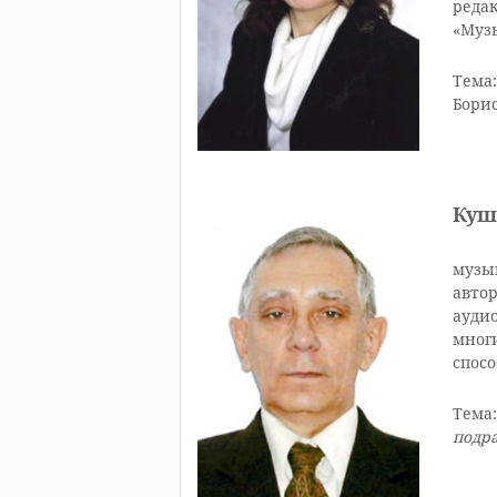
реда
«Муз
Тема
Бори
Куш
музык
авто
ауди
мног
спосо
Тема
подр