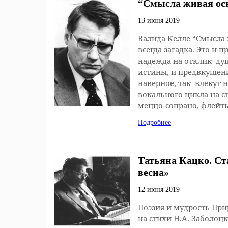
“Смысла живая о
13 июня 2019
Валида Келле “Смысла
всегда загадка. Это и
надежда на отклик ду
истины, и предвкушени
наверное, так влекут
вокального цикла на с
меццо-сопрано, флейт
Подробнее
Татьяна Кацко. Ст
весна»
12 июня 2019
Поэзия и мудрость При
на стихи Н.А. З