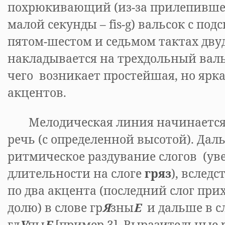
похрюкивающий (из-за прилепившей
малой секунды – fis-g) вальсок с под
пятом-шестом и седьмом тактах дву
накладывается на трехдольный вальс
чего возникает простейшая, но ярк
акцентов.
Мелодическая линия начинается 
речь (с определенной высотой). Дал
ритмическое раздувание слогов (ув
длительности на слоге
гряз
), вследс
по два акцента (последний слог при
долю) в слове гр
Я
зны
Е
и дальше в с
гл
У
пы
Е
[пример 3]. Выразительные 