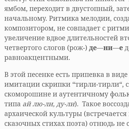
ямбом, переходит в двустопный, зат
начальному. Ритмика мелодии, соз
композитором, не совпадает с ритми
увеличение вдвое длительностей вто
четвертого слогов (рож-)
де
—
ни
—
е
д
равноакцентными.
В этой песенке есть припевка в вид
имитации скрипки “тирли-тирли“, 
скоморошине и аутентичному фольк
типа
ай лю-ли, ду-ли
). Такое воссоз
архаической культуры (встречается 
сказочных стихах поэта) отнюдь не с