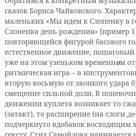
Обратимся к конкретным музыкаль
сказок Бориса Чайковского. Характе
маленьких «Мы идем к Слоненку в го
Слоненка день рождения» [пример 1]
повторяющейся фигурой басового го
естественное движение, пошаговый
уже на этом узеньком временн
о
м от
ритмическая игра – в инструментов
вторую восьмую от звонкого удара 
смещение сильной доли. В попевоч
движении куплета возникает то сжа
(затакт), то расширение (на слоги
де
подчеркнуто вдобавок восходящим 
сексту. Стих Самойлова начинается