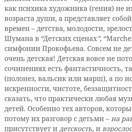
как психика художника (гения) не и
возраста души, а представляет собо
времен – детства, молодости, зрелост
Шумана в “Детских сценах
”
, “Маrchе
симфонии Прокофьева. Совсем не де
очень детская! Детская вовсе не пото
сочинениях есть фантастичность, т
(полонез, вальсик или марш), а по 
искренности, чистоте, беззащитнос
сказать, что практически любая му
детей. Особенно тех авторов, которы
потому их разговор с детьми –
на ра
присутствует и
детскость,
и
взросло