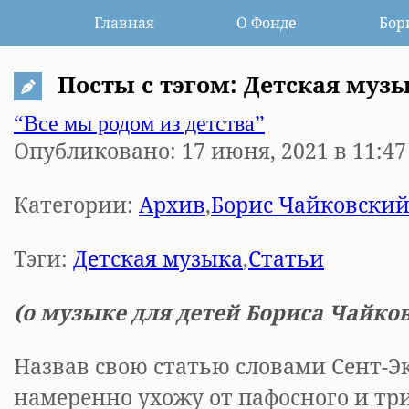
Главная
О Фонде
Бор
Посты с тэгом: Детская муз
“Все мы родом из детства”
Опубликовано: 17 июня, 2021 в 11:47
Категории:
Архив
,
Борис Чайковски
Тэги:
Детская музыка
,
Статьи
(о музык
e
для детей Бориса Чайков
Назвав свою статью словами Сент-Э
намеренно ухожу от пафосного и тр