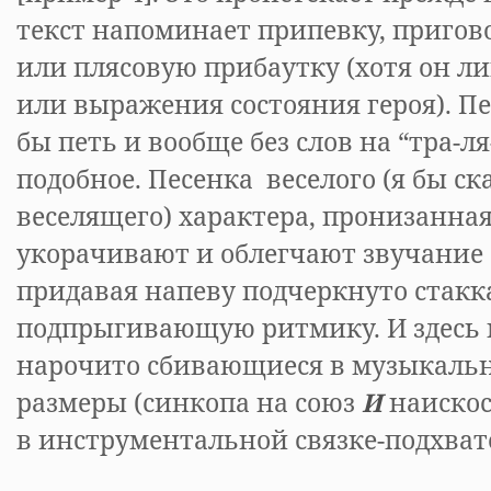
текст напоминает припевку, пригов
или плясовую прибаутку (хотя он 
или выражения состояния героя). П
бы петь и вообще без слов на “тра-ля
подобное. Песенка веселого (я бы ск
веселящего) характера, пронизанна
укорачивают и облегчают звучание с
придавая напеву подчеркнуто стак
подпрыгивающую ритмику. И здесь 
нарочито сбивающиеся в музыкаль
размеры (синкопа на союз
И
наискос
в инструментальной связке-подхват