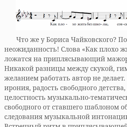
Что же у Бориса Чайковского? П
неожиданность! Слова «Как плохо ж
ложатся на приплясывающий мажор
Никакой разницы между скукой, ги
желанием работать автор не делает.
ирония, радость свободного детства, 
целостность музыкально-тематическ
свободного от ставшего шаблоном о
следования музыкальной интонаци
Встречный ритм в приплясывающей