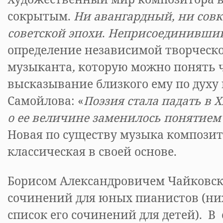
сокрытым.
Ни авангардный, ни сов
советской эпохи
.
Неприсоединивший
определение независимой творческ
музыканта
,
которую можно понять 
высказывание близкого ему по духу
Самойлова: «
Поэзия стала падать в Х
о ее величине заменилось понятием
Новая по существу музыка компози
классическая в своей основе.
Борисом Александровичем Чайковс
сочинений для юных пианистов (н
список его сочинений для детей). В