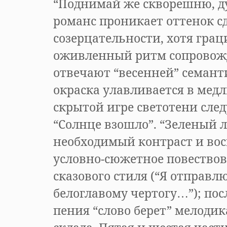
“Поднимай же скворешню, ду
романс проникает оттенок 
созерцательности, хотя грац
оживленный ритм сопровож
отвечают “весенней” семант
окраска улавливается в мед
скрытой игре светотени сле
“Солнце взошло”. “Зеленый л
необходимый контраст и во
условно-сюжетное повествов
сказового стиля (“Я отправл
белоглавому чертогу…”); по
пения “слово берет” мелоди