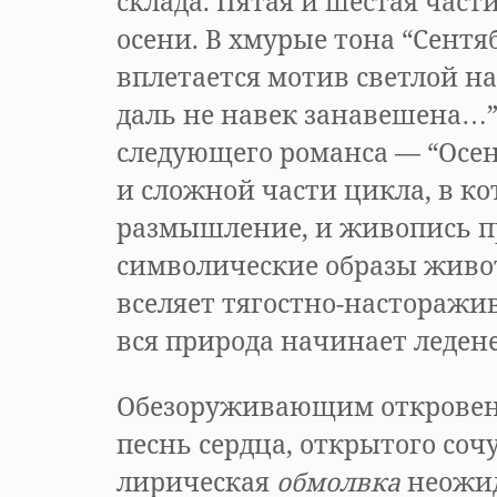
склада. Пятая и шестая част
осени. В хмурые тона “Сентя
вплетается мотив светлой н
даль не навек занавешена…”
следующего романса — “Осе
и сложной части цикла, в ко
размышление, и живопись п
символические образы живо
вселяет тягостно-насторажи
вся природа начинает леден
Обезоруживающим откровен
песнь сердца, открытого соч
лирическая
обмолвка
неожи