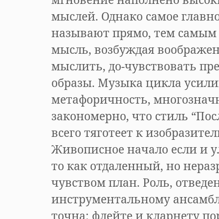
мыслей. Однако самое главн
называют прямо, тем самым
мысль, возбуждая воображени
мыслить, до-чувствовать пр
образы. Музыка цикла усили
метафоричность, многозначн
закономерно, что стиль “По
всего тяготеет к изобразите
Живописное начало если и у
то как отдаленный, но нера
чувством план. Роль, отведе
инструментальному ансамбл
точна: флейте и кларнету п