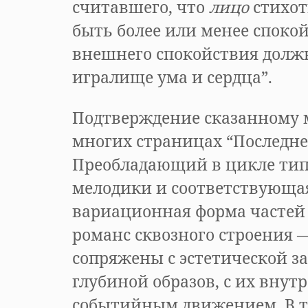
считавшего, что
лицо
стихот
быть более или менее споко
внешнего спокойствия должн
игралище ума и сердца”.
Подтверждение сказанному 
многих страницах “Последне
Преобладающий в цикле ти
мелодики и соответствующая
вариационная форма частей
романс сквозного строения —
сопряжены с эстетической з
глубиной образов, с их внут
событийным движением. В т