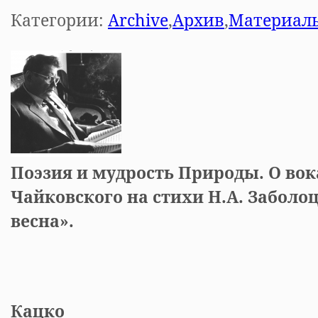
Категории:
Archive
,
Архив
,
Материал
Поэзия и мудрость Природы. О вок
Чайковского на стихи Н.А. Заболо
весна».
Тать
Кацко