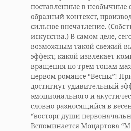
поставленные в необычные 
образный контекст, произво
сильное впечатление. (Собст
искусства.) В самом деле, се
возможным такой свежий в
эффект, какой извлекает ком
вращения по трем тонам маж
первом романсе “Весны”! П
достигнут удивительный эф
эмоционального и акустиче
словно разносящийся в весе
“восторг души первоначальны
Вспоминается Моцартова “Ma