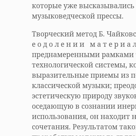
которые уже высказывались
музыковедческой прессы.
Творческий метод Б. Чайковс
е о д о л е н и и м а т е р и 
преднамеренными рамками 
технологической системы, к
выразительные приемы из п
классической музыки; преодо
эстетическую природу звуков
оседающую в сознании ине
использования, он находит 
сочетания. Результатом так